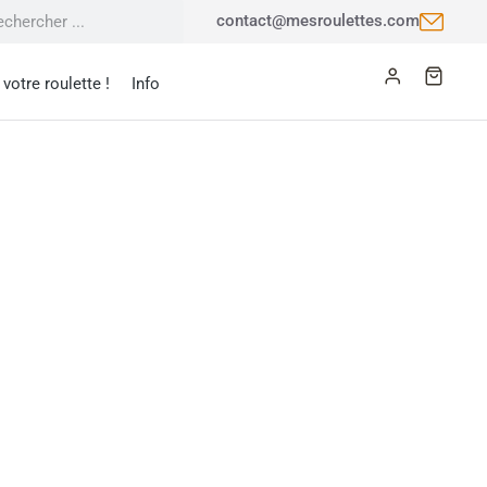
contact@mesroulettes.com
votre roulette !
Info