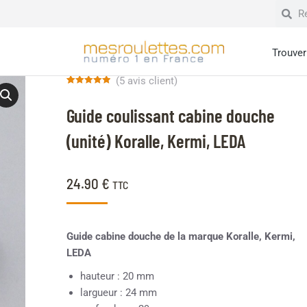
Trouver 
(
5
avis client)
Noté
5
5.00
sur 5 basé
Guide coulissant cabine douche
sur
notations
client
(unité) Koralle, Kermi, LEDA
24.90
€
TTC
Guide cabine douche de la marque Koralle, Kermi,
LEDA
hauteur : 20 mm
largueur : 24 mm