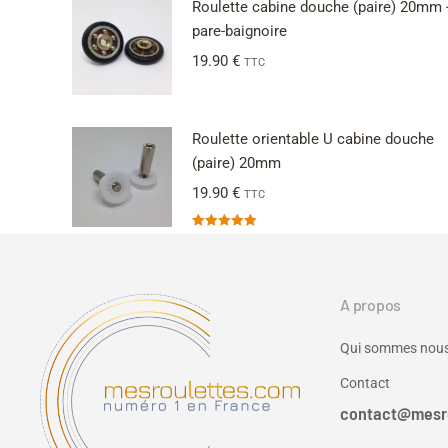
Roulette cabine douche (paire) 20mm 
pare-baignoire
19.90
€
TTC
Roulette orientable U cabine douche
(paire) 20mm
19.90
€
TTC
Note
4.91
sur 5
A propos
Qui sommes nous
Contact
contact@mesr