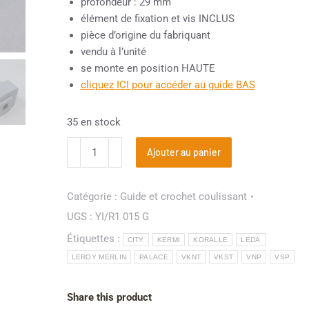
profondeur : 29 mm
élément de fixation et vis INCLUS
pièce d’origine du fabriquant
vendu à l’unité
se monte en position HAUTE
cliquez ICI pour accéder au guide BAS
35 en stock
Ajouter au panier
Catégorie :
Guide et crochet coulissant
UGS :
YI/R1 015 G
Étiquettes :
CITY
KERMI
KORALLE
LEDA
LEROY MERLIN
PALACE
VKNT
VKST
VNP
VSP
Share this product