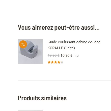
Vous aimerez peut-être aussi…
Guide coulissant cabine douche
KORALLE (unité)
19.90
€
10.90
€
TTC
Note
4.25
sur 5
Produits similaires