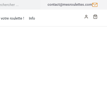
contact@mesroulettes.com
votre roulette !
Info