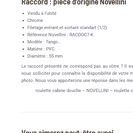
Raccord : pièce d’origine Novellini
Vendu à l’unité
Chrome
Filetage entrant et sortant standart (1/2)
Référence Novellini : RACDOC7-K
Modèle : Tango…
Matière : PVC
Diamètre : 55 mm
Le raccord présenté ne correspond pas au vôtre ? Il est
nous solliciter pour connaître la disponibilité de votre
photo. Nous vous apporterons une réponse dans les meil
roulette cabine douche – NOVELLINI – roulette ca
Vous aimerez peut-être aussi…