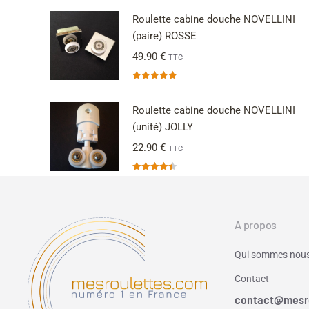
Roulette cabine douche NOVELLINI
(paire) ROSSE
49.90
€
TTC
Note
5.00
sur 5
Roulette cabine douche NOVELLINI
(unité) JOLLY
22.90
€
TTC
Note
4.50
sur 5
A propos
Qui sommes nous
Contact
contact@mesr