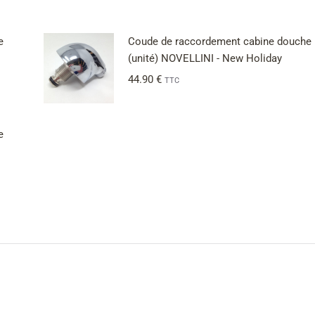
e
Coude de raccordement cabine douche
(unité) NOVELLINI - New Holiday
44.90
€
TTC
e