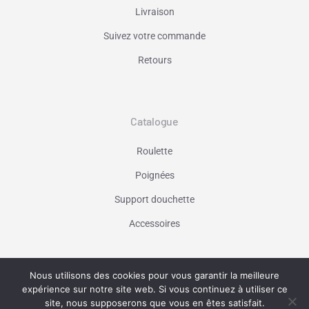
Livraison
Suivez votre commande
Retours
Catalogue
Roulette
Poignées
Support douchette
Accessoires
Nous utilisons des cookies pour vous garantir la meilleure
Vaniseo - votre agence web à Marseille -
expérience sur notre site web. Si vous continuez à utiliser ce
En savoir plus
site, nous supposerons que vous en êtes satisfait.