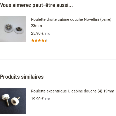
Vous aimerez peut-être aussi…
Roulette droite cabine douche Novellini (paire)
23mm
25.90
€
TTC
Note
4.56
sur 5
Produits similaires
Roulette excentrique U cabine douche (4) 19mm
19.90
€
TTC