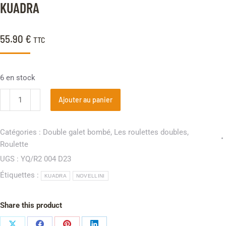
client
KUADRA
55.90
€
TTC
6 en stock
Ajouter au panier
Catégories :
Double galet bombé
,
Les roulettes doubles
,
Roulette
UGS :
YQ/R2 004 D23
Étiquettes :
KUADRA
NOVELLINI
Share this product