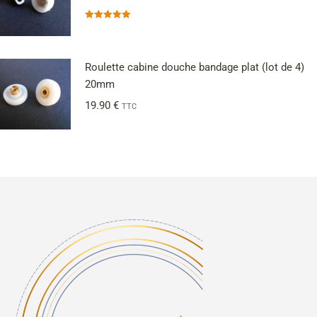
Note
5.00
sur 5
Roulette cabine douche bandage plat (lot de 4)
20mm
19.90
€
TTC