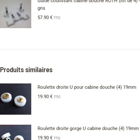
Guide coulissant cabine douche ROTH (lot de 4) -
gris
57.90
€
TTC
Produits similaires
Roulette droite U pour cabine douche (4) 19mm
19.90
€
TTC
Roulette droite gorge U cabine douche (4) 19mm
19.90
€
TTC