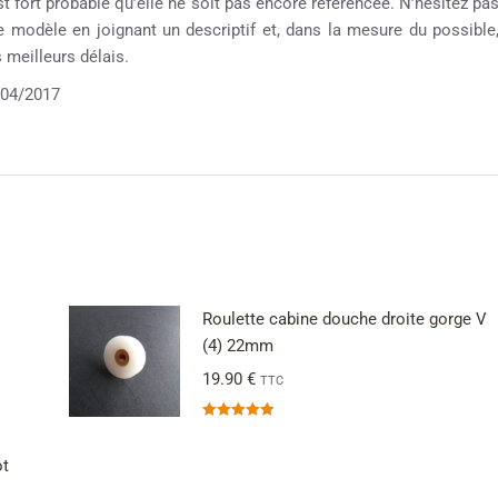
st fort probable qu’elle ne soit pas encore référencée. N’hésitez pa
re modèle en joignant un descriptif et, dans la mesure du possible
meilleurs délais.
04/2017
Roulette cabine douche droite gorge V
(4) 22mm
19.90
€
TTC
Note
5.00
sur 5
ot