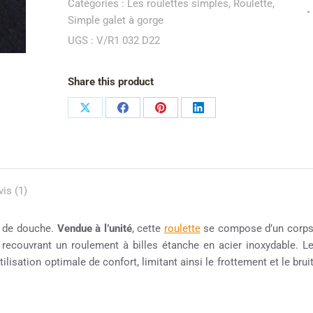
Catégories :
Les roulettes simples
,
Roulette
,
Simple galet à gorge
UGS :
V/R1 032 D22
Share this product
vis (1)
e de douche.
Vendue à l’unité
, cette
roulette
se compose d’un corp
, recouvrant un roulement à billes étanche en acier inoxydable. L
lisation optimale de confort, limitant ainsi le frottement et le brui