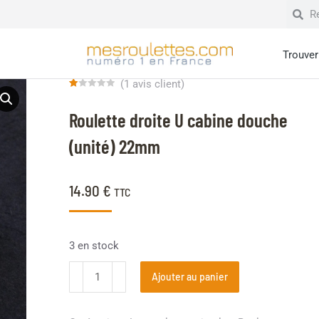
Trouver 
(
1
avis client)
Noté
1
1.00
Roulette droite U cabine douche
sur
5
basé
(unité) 22mm
sur
notation
client
14.90
€
TTC
3 en stock
Ajouter au panier