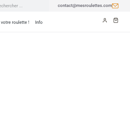
contact@mesroulettes.com
votre roulette !
Info