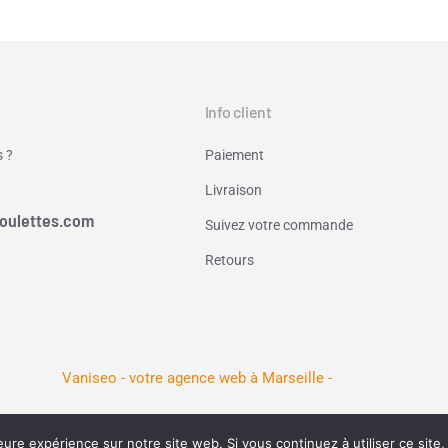
Info client
 ?
Paiement
Livraison
oulettes.com
Suivez votre commande
Retours
Vaniseo - votre agence web à Marseille -
eure expérience sur notre site web. Si vous continuez à utiliser ce sit