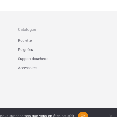
Catalogue
Roulette
Poignées
Support douchette
Accessoires
e, nous supposerons que vous en êtes satisfait.
OK