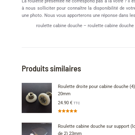
La roulette présentée ne correspond pas à la vôtre ? Il e
à nous solliciter pour connaître la disponibilité de vot
une photo. Nous vous apporterons une réponse dans les 
roulette cabine douche – roulette cabine douche 
Produits similaires
Roulette droite pour cabine douche (4)
20mm
24.90
€
TTC
Note
5.00
sur 5
Roulette cabine douche sur support (l
de 2) 23mm