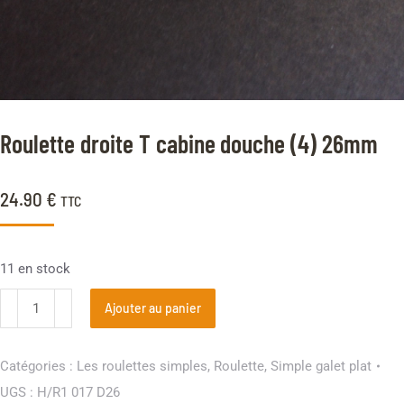
Roulette droite T cabine douche (4) 26mm
24.90
€
TTC
11 en stock
Ajouter au panier
Catégories :
Les roulettes simples
,
Roulette
,
Simple galet plat
UGS :
H/R1 017 D26