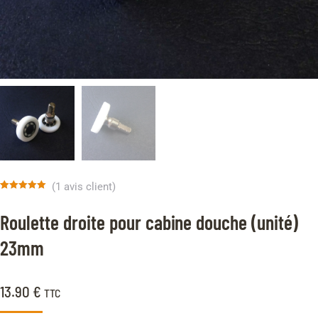
(
1
avis client)
Noté
1
5.00
sur 5 basé
Roulette droite pour cabine douche (unité)
sur
notation
client
23mm
13.90
€
TTC