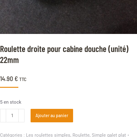
Roulette droite pour cabine douche (unité)
22mm
14.90
€
TTC
5 en stock
Ajouter au panier
Catégories :
Les roulettes simples
,
Roulette
,
Simple galet plat