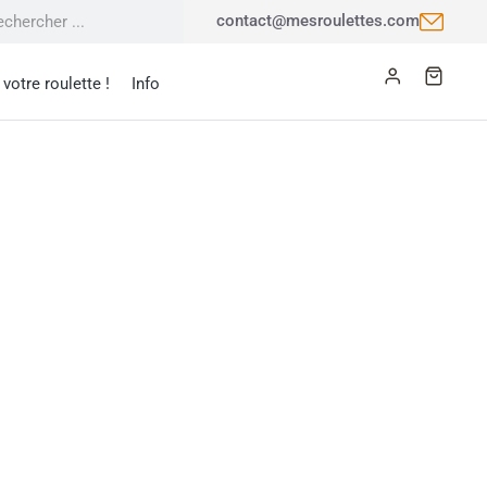
contact@mesroulettes.com
votre roulette !
Info