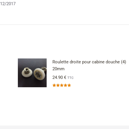
12/2017
Roulette droite pour cabine douche (4)
20mm
24.90
€
TTC
Note
5.00
sur 5