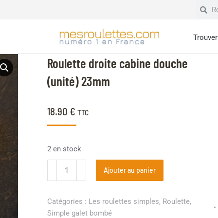
Trouver 
Roulette droite cabine douche
(unité) 23mm
18.90
€
TTC
2 en stock
Ajouter au panier
Catégories :
Les roulettes simples
,
Roulette
,
Simple galet bombé