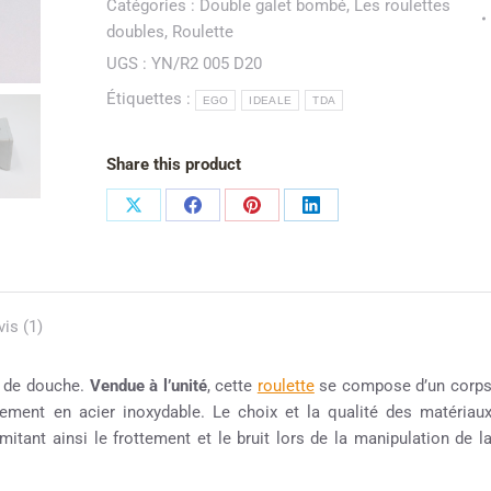
Catégories :
Double galet bombé
,
Les roulettes
doubles
,
Roulette
UGS :
YN/R2 005 D20
Étiquettes :
EGO
IDEALE
TDA
Share this product
vis (1)
e de douche.
Vendue à l’unité
, cette
roulette
se compose d’un corp
ement en acier inoxydable. Le choix et la qualité des matériau
mitant ainsi le frottement et le bruit lors de la manipulation de l