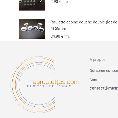
4.90
€
TTC
Roulette cabine douche double (lot de
4) 28mm
34.90
€
TTC
A propos
Qui sommes nous
Contact
contact@mesr