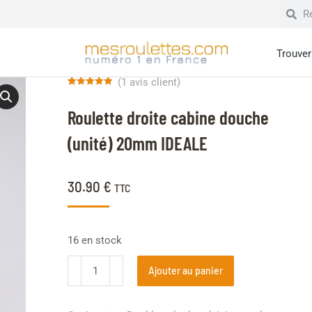
Trouver 
(
1
avis client)
Noté
1
5.00
sur 5 basé
Roulette droite cabine douche
sur
notation
client
(unité) 20mm IDEALE
30.90
€
TTC
16 en stock
Ajouter au panier