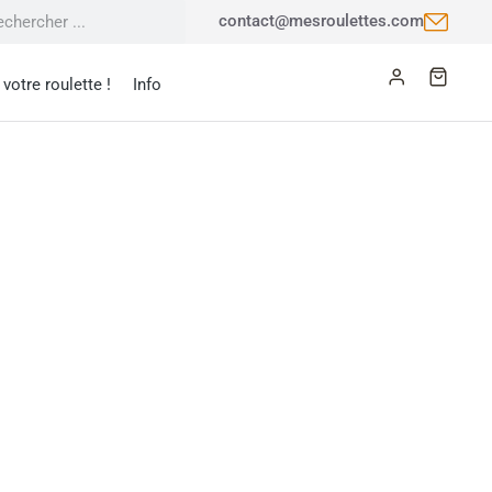
contact@mesroulettes.com
votre roulette !
Info