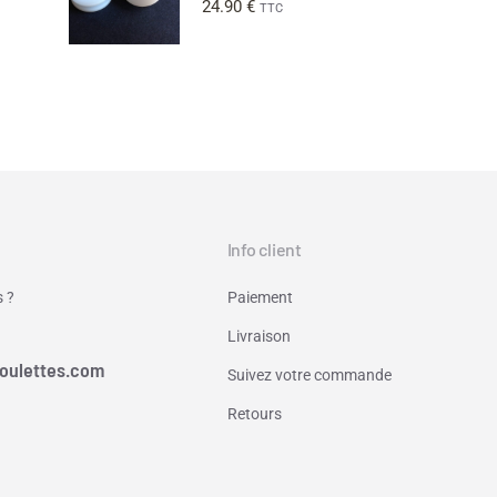
24.90
€
TTC
Info client
 ?
Paiement
Livraison
oulettes.com
Suivez votre commande
Retours