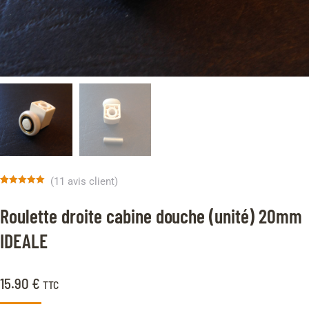
(
11
avis client)
Noté
11
5.00
sur 5 basé
Roulette droite cabine douche (unité) 20mm
sur
notations
client
IDEALE
15.90
€
TTC