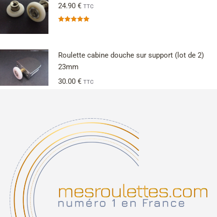
24.90
€
TTC
Note
5.00
sur 5
Roulette cabine douche sur support (lot de 2)
23mm
30.00
€
TTC