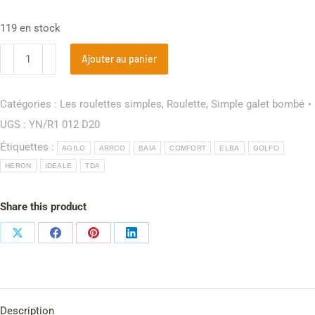
119 en stock
Ajouter au panier
Catégories :
Les roulettes simples
,
Roulette
,
Simple galet bombé
UGS :
YN/R1 012 D20
Étiquettes :
AGILO
ARRCO
BAIA
COMFORT
ELBA
GOLFO
HERON
IDEALE
TDA
Share this product
Description