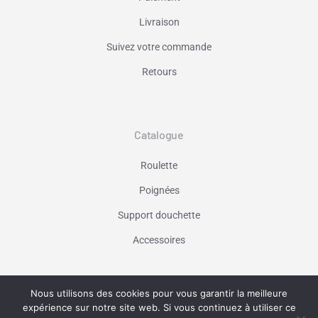
Livraison
Suivez votre commande
Retours
Catalogue
Roulette
Poignées
Support douchette
Accessoires
Nous utilisons des cookies pour vous garantir la meilleure
Vaniseo - votre agence web à Marseille -
expérience sur notre site web. Si vous continuez à utiliser ce