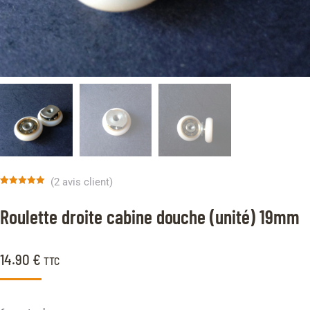
(
2
avis client)
Noté
2
5.00
sur 5 basé
Roulette droite cabine douche (unité) 19mm
sur
notations
client
14.90
€
TTC