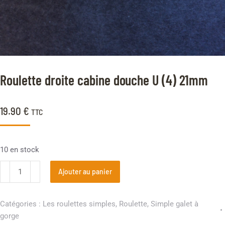
Roulette droite cabine douche U (4) 21mm
19.90
€
TTC
10 en stock
Ajouter au panier
Catégories :
Les roulettes simples
,
Roulette
,
Simple galet à
gorge