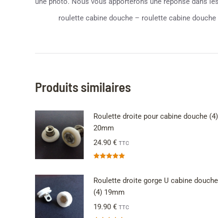
une photo. Nous vous apporterons une réponse dans les 
roulette cabine douche – roulette cabine douche 
Produits similaires
Roulette droite pour cabine douche (4)
20mm
24.90
€
TTC
Note
5.00
sur 5
Roulette droite gorge U cabine douche
(4) 19mm
19.90
€
TTC