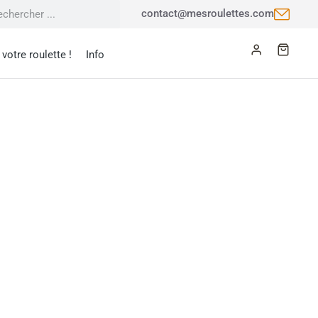
contact@mesroulettes.com
votre roulette !
Info