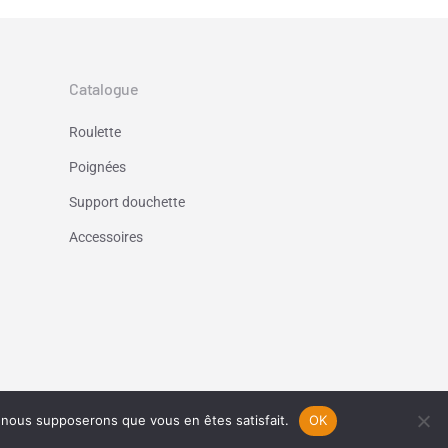
Catalogue
Roulette
Poignées
Support douchette
Accessoires
e, nous supposerons que vous en êtes satisfait.
OK