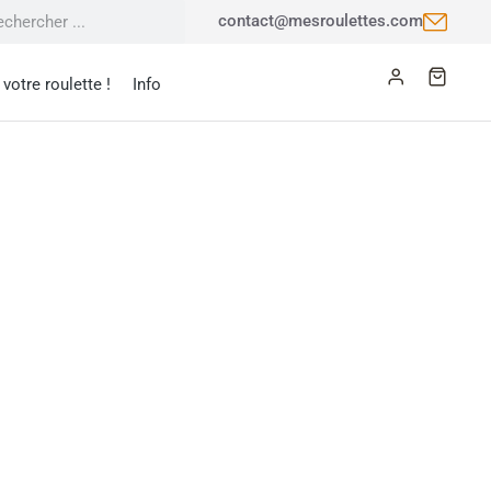
contact@mesroulettes.com
votre roulette !
Info