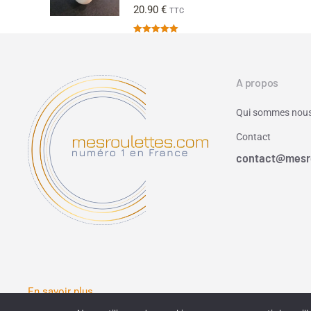
20.90
€
TTC
Note
5.00
sur 5
A propos
Qui sommes nous
Contact
contact@mesr
En savoir plus