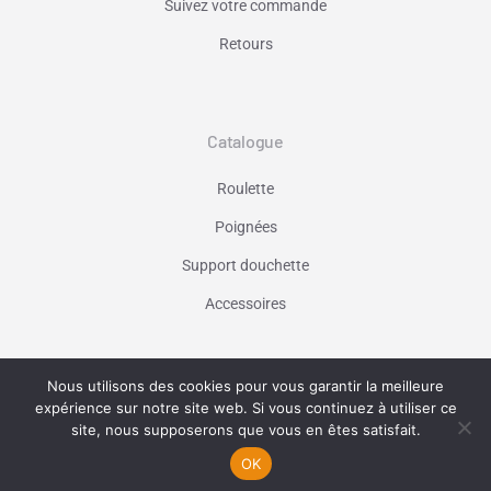
Suivez votre commande
Retours
Catalogue
Roulette
Poignées
Support douchette
Accessoires
Nous utilisons des cookies pour vous garantir la meilleure
Vaniseo - votre agence web à Marseille -
expérience sur notre site web. Si vous continuez à utiliser ce
En savoir plus
site, nous supposerons que vous en êtes satisfait.
OK