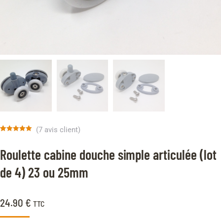
(
7
avis client)
Noté
7
5.00
sur 5 basé
Roulette cabine douche simple articulée (lot
sur
notations
client
de 4) 23 ou 25mm
24.90
€
TTC