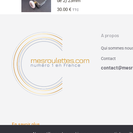
de 2) 23mm
30.00
€
TTC
A propos
Qui sommes nous
Contact
contact@mesr
En savoir plus