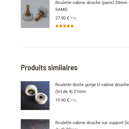
Roulette cabine douche (paire) 20mm 
SAMO
27.90
€
TTC
Note
5.00
sur 5
Produits similaires
Roulette droite gorge U cabine douche
(lot de 4) 21mm
19.90
€
TTC
Roulette cabine douche sur support (l