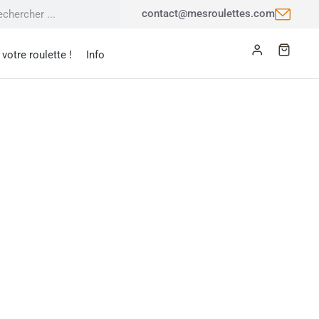
contact@mesroulettes.com
votre roulette !
Info