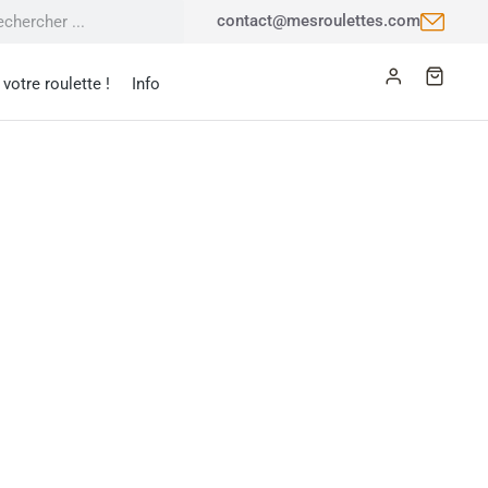
contact@mesroulettes.com
votre roulette !
Info