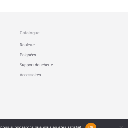
Catalogue
Roulette
Poignées
Support douchette
Accessoires
e, nous supposerons que vous en êtes satisfait.
OK