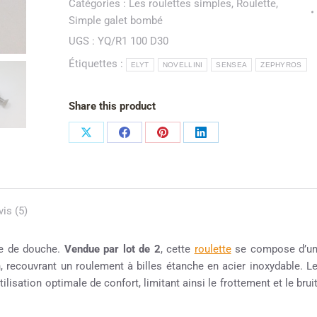
Catégories :
Les roulettes simples
,
Roulette
,
Simple galet bombé
UGS :
YQ/R1 100 D30
Étiquettes :
ELYT
NOVELLINI
SENSEA
ZEPHYROS
Share this product
vis (5)
ne de douche.
Vendue par lot de 2
, cette
roulette
se compose d’u
n, recouvrant un roulement à billes étanche en acier inoxydable. L
lisation optimale de confort, limitant ainsi le frottement et le brui