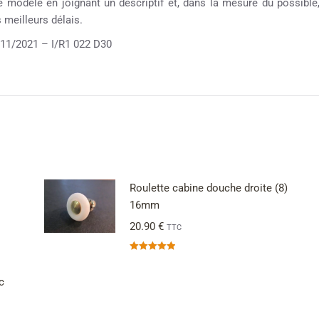
re modèle en joignant un descriptif et, dans la mesure du possible
meilleurs délais.
1/2021 – I/R1 022 D30
Roulette cabine douche droite (8)
16mm
20.90
€
TTC
Note
5.00
sur 5
c