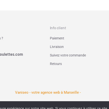
Info client
 ?
Paiement
Livraison
oulettes.com
Suivez votre commande
Retours
Vaniseo - votre agence web à Marseille -
eure expérience sur notre site web. Si vous continuez à utiliser ce sit