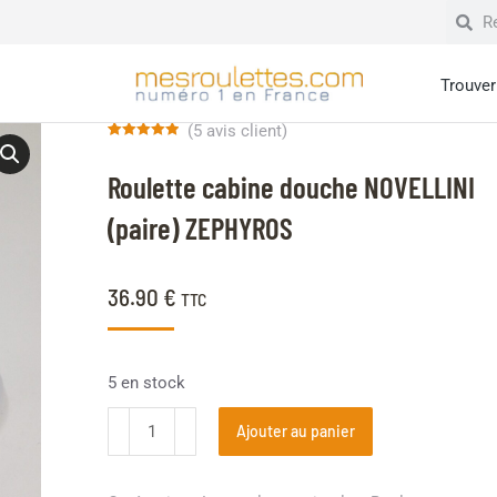
Trouver 
(
5
avis client)
Noté
5
5.00
sur 5 basé
Roulette cabine douche NOVELLINI
sur
notations
client
(paire) ZEPHYROS
36.90
€
TTC
5 en stock
Ajouter au panier