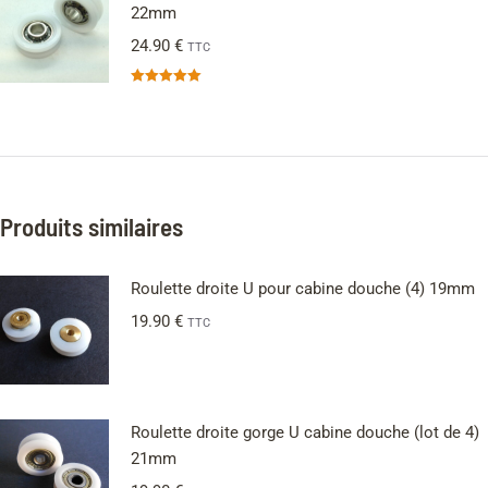
22mm
24.90
€
TTC
Note
5.00
sur 5
Produits similaires
Roulette droite U pour cabine douche (4) 19mm
19.90
€
TTC
Roulette droite gorge U cabine douche (lot de 4)
21mm