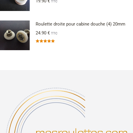
19.90
€
TTC
Roulette droite pour cabine douche (4) 20mm
24.90
€
TTC
Note
5.00
sur 5