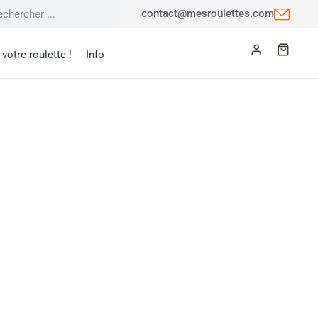
contact@mesroulettes.com
votre roulette !
Info