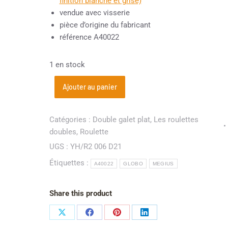
finition blanche et grise)
vendue avec visserie
pièce d’origine du fabricant
référence A40022
1 en stock
Ajouter au panier
Catégories :
Double galet plat
,
Les roulettes
doubles
,
Roulette
UGS :
YH/R2 006 D21
Étiquettes :
A40022
GLOBO
MEGIUS
Share this product