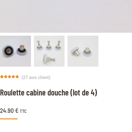
(
27
avis client)
Noté
27
4.96
sur 5 basé
Roulette cabine douche (lot de 4)
sur
notations
client
24.90
€
TTC