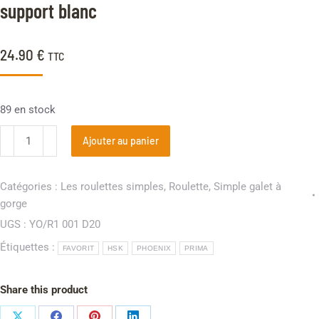
client
support blanc
24.90
€
TTC
89 en stock
Ajouter au panier
Catégories :
Les roulettes simples
,
Roulette
,
Simple galet à
gorge
UGS :
YO/R1 001 D20
Étiquettes :
FAVORIT
HSK
PHOENIX
PRIMA
Share this product