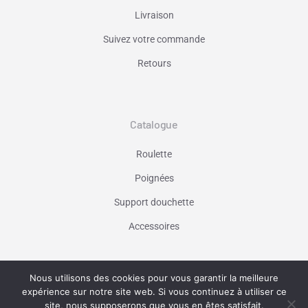
Livraison
Suivez votre commande
Retours
Catalogue
Roulette
Poignées
Support douchette
Accessoires
Nous utilisons des cookies pour vous garantir la meilleure
Vaniseo - votre agence web à Marseille -
expérience sur notre site web. Si vous continuez à utiliser ce
En savoir plus
site, nous supposerons que vous en êtes satisfait.