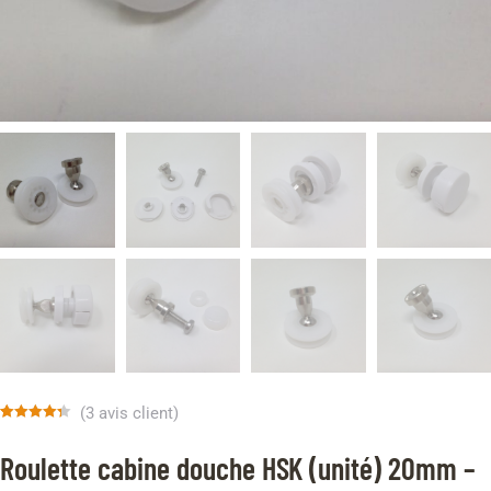
(
3
avis client)
Noté
3
4.33
sur 5
Roulette cabine douche HSK (unité) 20mm –
basé sur
notations