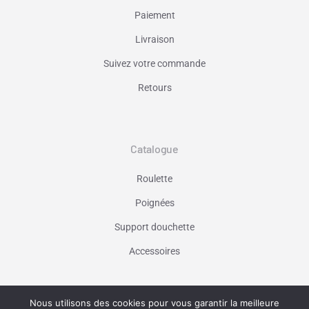
Paiement
Livraison
Suivez votre commande
Retours
Catalogue
Roulette
Poignées
Support douchette
Accessoires
Nous utilisons des cookies pour vous garantir la meilleure
Vaniseo - votre agence web à Marseille -