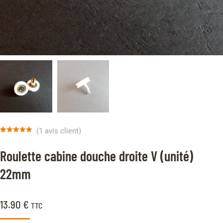
(
1
avis client)
Noté
1
5.00
sur 5 basé
Roulette cabine douche droite V (unité)
sur
notation
client
22mm
13.90
€
TTC