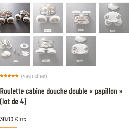
(
4
avis client)
Noté
4
5.00
sur 5 basé
Roulette cabine douche double « papillon »
sur
notations
client
(lot de 4)
30.00
€
TTC