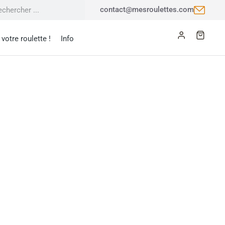
contact@mesroulettes.com
votre roulette !
Info