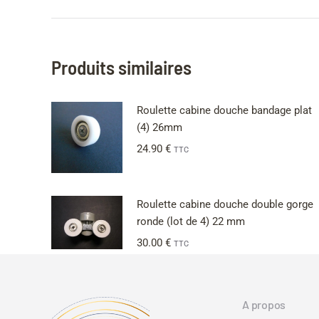
Produits similaires
Roulette cabine douche bandage plat
(4) 26mm
24.90
€
TTC
Roulette cabine douche double gorge
ronde (lot de 4) 22 mm
30.00
€
TTC
A propos