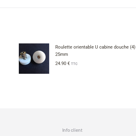
Roulette orientable U cabine douche (4)
25mm
24.90
€
TTC
Info client