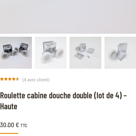
(
4
avis client)
Noté
4
4.50
sur 5
Roulette cabine douche double (lot de 4) –
basé sur
notations
client
Haute
30.00
€
TTC