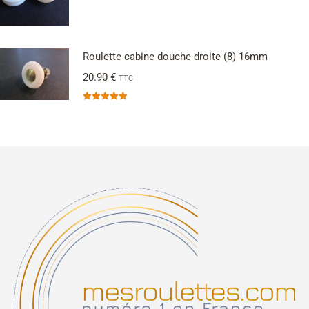
Roulette cabine douche droite (8) 16mm
20.90
€
TTC
Note
5.00
sur 5