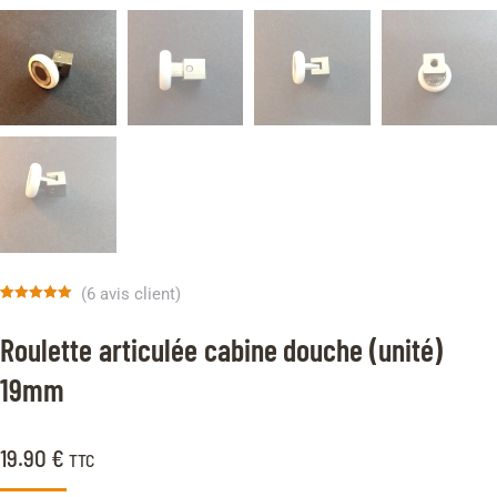
(
6
avis client)
Noté
6
5.00
sur 5 basé
Roulette articulée cabine douche (unité)
sur
notations
client
19mm
19.90
€
TTC