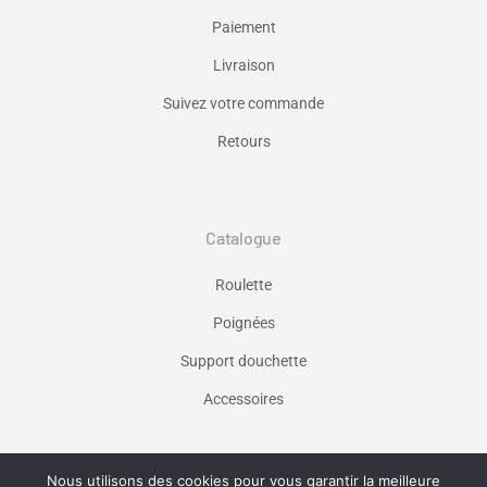
Paiement
Livraison
Suivez votre commande
Retours
Catalogue
Roulette
Poignées
Support douchette
Accessoires
Nous utilisons des cookies pour vous garantir la meilleure
Vaniseo - votre agence web à Marseille -