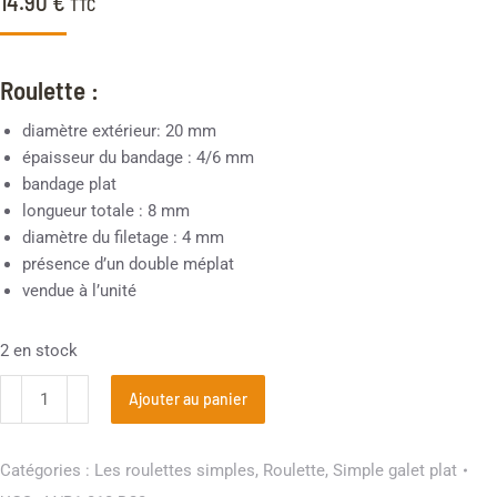
14.90
€
TTC
Roulette :
diamètre extérieur: 20 mm
épaisseur du bandage : 4/6 mm
bandage plat
longueur totale : 8 mm
diamètre du filetage : 4 mm
présence d’un double méplat
vendue à l’unité
2 en stock
Ajouter au panier
Catégories :
Les roulettes simples
,
Roulette
,
Simple galet plat