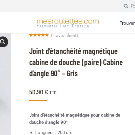
Trouver 
(
1
avis client)
Noté
1
5.00
sur 5 basé
Joint d’étanchéité magnétique
sur
notation
client
cabine de douche (paire) Cabine
d’angle 90° – Gris
50.90
€
TTC
Joint d’étanchéité magnétique pour cabine de
douche d’angle 90°
Longueur : 200 cm