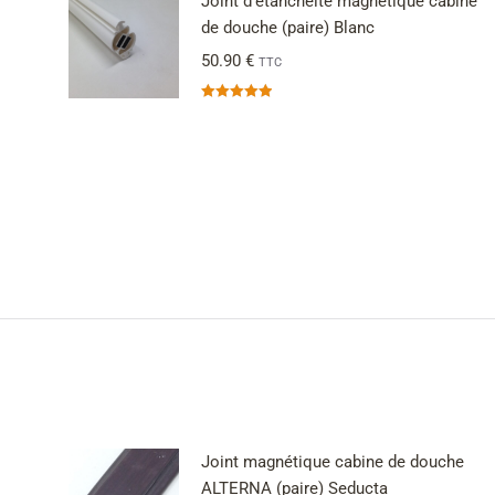
Joint d'étanchéité magnétique cabine
de douche (paire) Blanc
50.90
€
TTC
Note
5.00
sur 5
Joint magnétique cabine de douche
ALTERNA (paire) Seducta