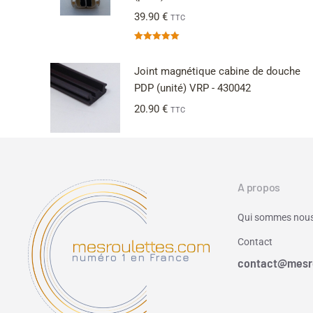
39.90
€
TTC
Note
5.00
sur 5
Joint magnétique cabine de douche
PDP (unité) VRP - 430042
20.90
€
TTC
A propos
Qui sommes nous
Contact
contact@mesr