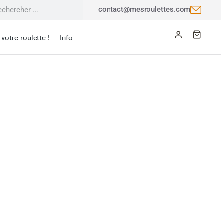
contact@mesroulettes.com
votre roulette !
Info