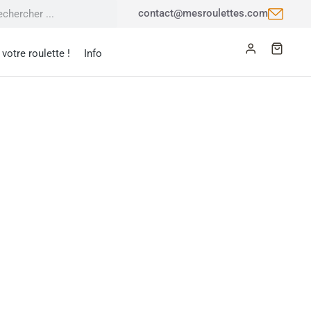
contact@mesroulettes.com
votre roulette !
Info