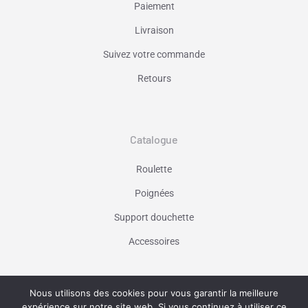
Paiement
Livraison
Suivez votre commande
Retours
Catalogue
Roulette
Poignées
Support douchette
Accessoires
Nous utilisons des cookies pour vous garantir la meilleure
Vaniseo - votre agence web à Marseille -
expérience sur notre site web. Si vous continuez à utiliser ce