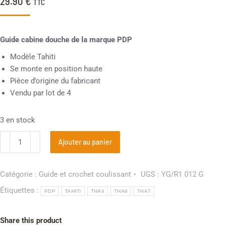
29.90
€
TTC
Guide cabine douche de la marque PDP
Modèle Tahiti
Se monte en position haute
Pièce d’origine du fabricant
Vendu par lot de 4
3 en stock
Ajouter au panier
Catégorie :
Guide et crochet coulissant
UGS :
YG/R1 012 G
Étiquettes :
PDP
TAHITI
THA4
THA6
THA7
Share this product