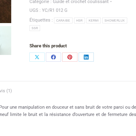
Catégorie :
Guide et crochet coulissant
UGS :
YC/R1 012 G
Étiquettes :
CARAIBE
HSR
KERMI
SHOWERLUX
SSR
Share this product
vis (1)
ur une manipulation en douceur et sans bruit de votre paroi ou d
uf limite le bruit et la résistance d’ouverture et de fermeture de