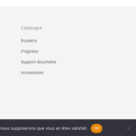
Catalogue
Roulette
Poignées
Support douchette
Accessoires
e, nous supposerons que vous en êtes satisfait.
OK