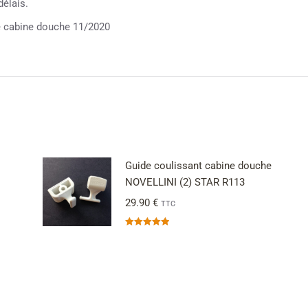
élais.
abine douche 11/2020
Guide coulissant cabine douche
NOVELLINI (2) STAR R113
29.90
€
TTC
Note
5.00
sur 5