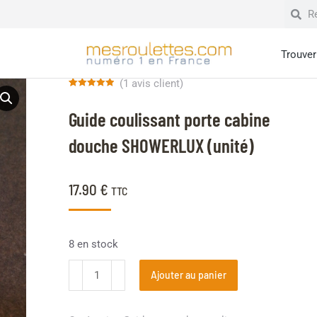
Trouver 
(
1
avis client)
Noté
1
5.00
sur 5 basé
Guide coulissant porte cabine
sur
notation
client
douche SHOWERLUX (unité)
17.90
€
TTC
8 en stock
Ajouter au panier