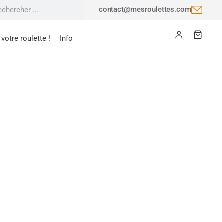
contact@mesroulettes.com
votre roulette !
Info