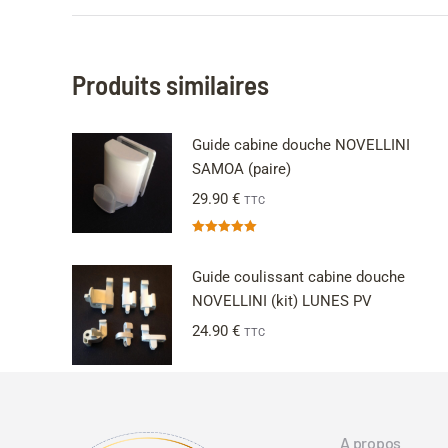
Produits similaires
Guide cabine douche NOVELLINI
SAMOA (paire)
29.90
€
TTC
Note
5.00
sur 5
Guide coulissant cabine douche
NOVELLINI (kit) LUNES PV
24.90
€
TTC
A propos