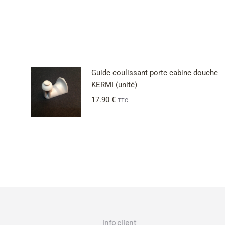
Guide coulissant porte cabine douche
KERMI (unité)
17.90
€
TTC
Info client