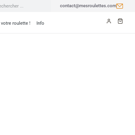
contact@mesroulettes.com
votre roulette !
Info