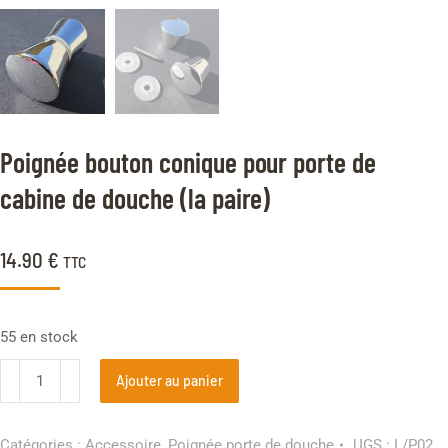
Poignée bouton conique pour porte de
cabine de douche (la paire)
14.90
€
TTC
55 en stock
Ajouter au panier
Catégories :
Accessoire
,
Poignée porte de douche
UGS :
L/P02