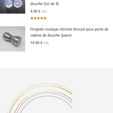
douche (lot de 4)
4.90
€
TTC
Note
5.00
sur 5
Poignée conique chrome brossé pour porte de
cabine de douche (paire)
14.90
€
TTC