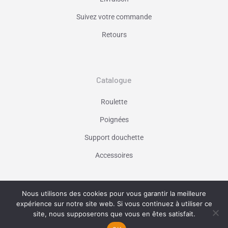
Suivez votre commande
Retours
Catalogue
Roulette
Poignées
Support douchette
Accessoires
Nous utilisons des cookies pour vous garantir la meilleure
Vaniseo - votre agence web à Marseille -
expérience sur notre site web. Si vous continuez à utiliser ce
En savoir plus
site, nous supposerons que vous en êtes satisfait.