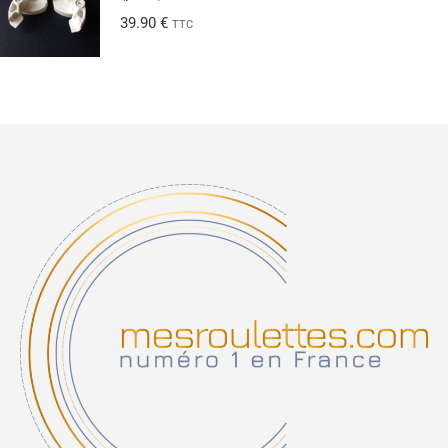
39.90
€
TTC