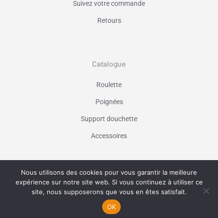
Suivez votre commande
Retours
Catalogue
Roulette
Poignées
Support douchette
Accessoires
Nous utilisons des cookies pour vous garantir la meilleure
Vaniseo - votre agence web à Marseille -
expérience sur notre site web. Si vous continuez à utiliser ce
En savoir plus
site, nous supposerons que vous en êtes satisfait.
OK