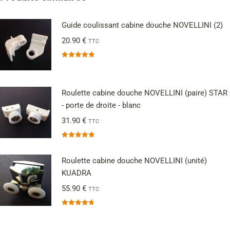
Guide coulissant cabine douche NOVELLINI (2)
20.90
€
TTC
Note
5.00
sur 5
Roulette cabine douche NOVELLINI (paire) STAR
- porte de droite - blanc
31.90
€
TTC
Note
5.00
sur 5
Roulette cabine douche NOVELLINI (unité)
KUADRA
55.90
€
TTC
Note
4.67
sur 5