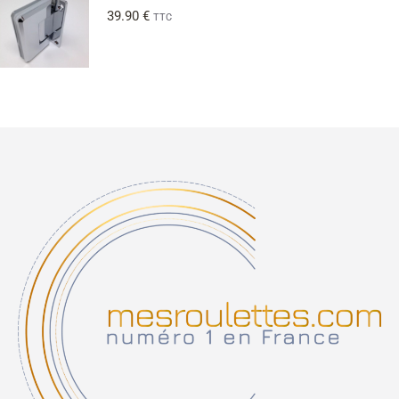
39.90
€
TTC