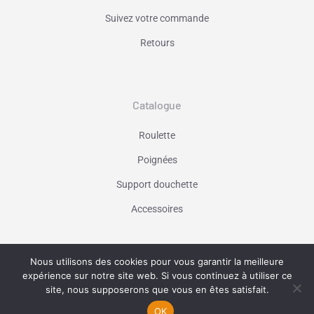
Suivez votre commande
Retours
Catalogue
Roulette
Poignées
Support douchette
Accessoires
Nous utilisons des cookies pour vous garantir la meilleure
Vaniseo - votre agence web à Marseille -
expérience sur notre site web. Si vous continuez à utiliser ce
En savoir plus
site, nous supposerons que vous en êtes satisfait.
OK