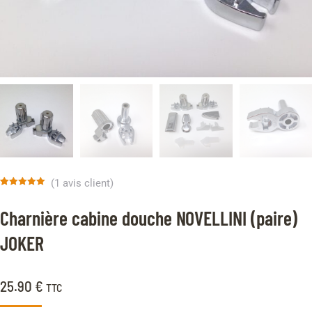
(
1
avis client)
Noté
1
5.00
sur 5 basé
Charnière cabine douche NOVELLINI (paire)
sur
notation
client
JOKER
25.90
€
TTC