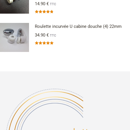
14.90
€
TTC
Note
4.75
sur 5
Roulette incurvée U cabine douche (4) 22mm
34.90
€
TTC
Note
5.00
sur 5