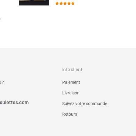
Note
4.80
sur 5
)
Info client
 ?
Paiement
Livraison
oulettes.com
Suivez votre commande
Retours