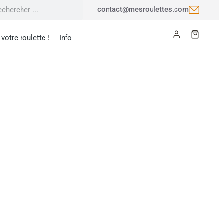
contact@mesroulettes.com
votre roulette !
Info