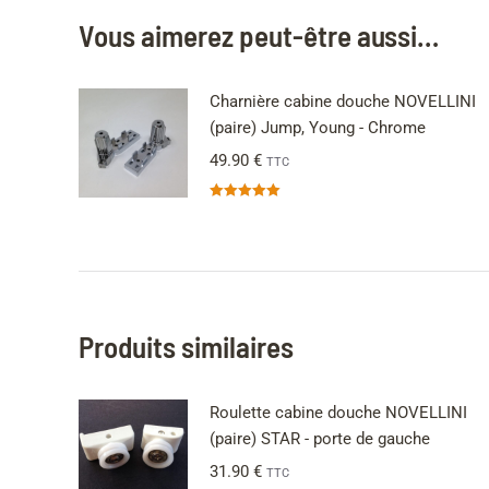
Vous aimerez peut-être aussi…
Charnière cabine douche NOVELLINI
(paire) Jump, Young - Chrome
49.90
€
TTC
Note
5.00
sur 5
Produits similaires
Roulette cabine douche NOVELLINI
(paire) STAR - porte de gauche
31.90
€
TTC