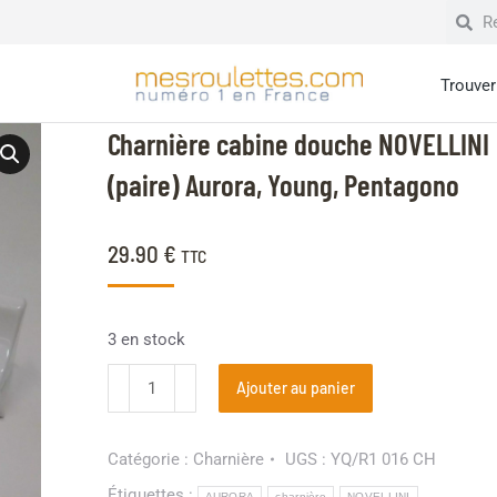
Trouver 
Charnière cabine douche NOVELLINI
(paire) Aurora, Young, Pentagono
29.90
€
TTC
3 en stock
Ajouter au panier
Catégorie :
Charnière
UGS :
YQ/R1 016 CH
Étiquettes :
AURORA
charnière
NOVELLINI