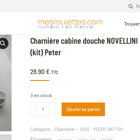
Trouver 
Charnière cabine douche NOVELLINI
(kit) Peter
29.90
€
TTC
3 en stock
Ajouter au panier
Catégorie :
Charnière
UGS :
YQ/R1 087 CH
Étiquettes :
charnière
NOVELLINI
PETER