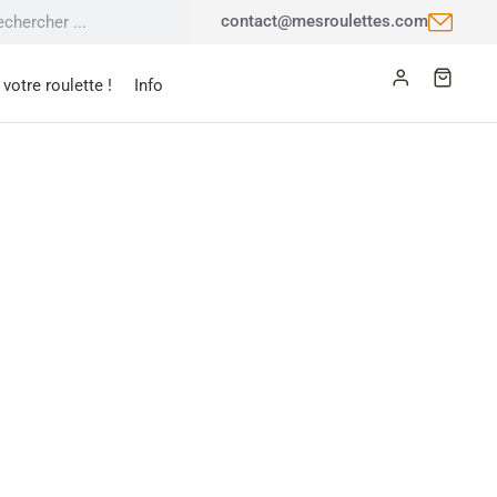
contact@mesroulettes.com
votre roulette !
Info