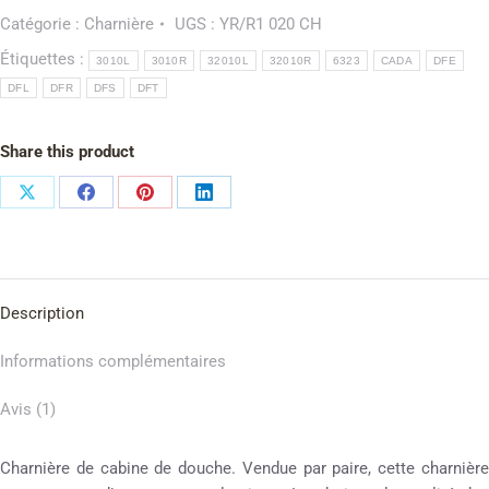
Catégorie :
Charnière
UGS :
YR/R1 020 CH
Étiquettes :
3010L
3010R
32010L
32010R
6323
CADA
DFE
DFL
DFR
DFS
DFT
Share this product
Description
Informations complémentaires
Avis (1)
Charnière de cabine de douche. Vendue par paire, cette charnière