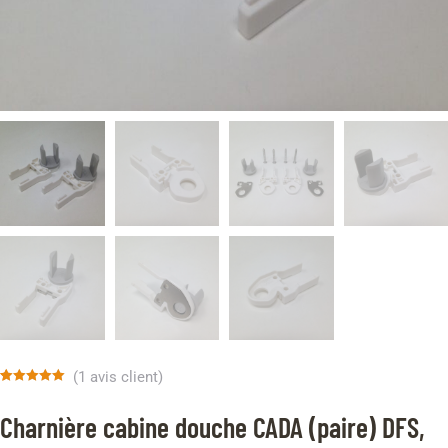
(
1
avis client)
Noté
1
5.00
sur 5 basé
Charnière cabine douche CADA (paire) DFS,
sur
notation
client