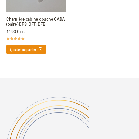
Charnière cabine douche CADA
(paire) DFS, DFT, DFE...
44.90
€
TTC
Note
5.00
sur 5
Ajouter au panier