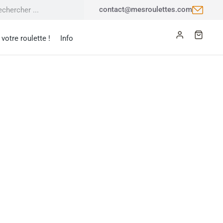
contact@mesroulettes.com
votre roulette !
Info