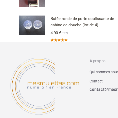
Butée ronde de porte coulissante de
cabine de douche (lot de 4)
4.90
€
TTC
Note
5.00
sur 5
A propos
Qui sommes nous
Contact
contact@mesr