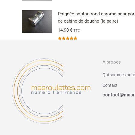
Poignée bouton rond chrome pour por
de cabine de douche (la paire)
14.90
€
TTC
Note
5.00
sur 5
A propos
Qui sommes nous
Contact
contact@mesr