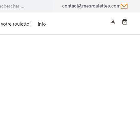
contact@mesroulettes.com
votre roulette !
Info