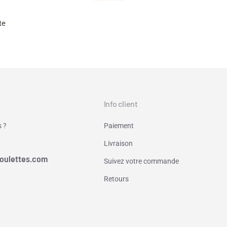
Note
5.00
sur 5
te
Info client
 ?
Paiement
Livraison
oulettes.com
Suivez votre commande
Retours