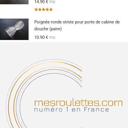
14.90
€
TTC
Note
5.00
sur 5
Poignée ronde striée pour porte de cabine de
douche (paire)
10.90
€
TTC