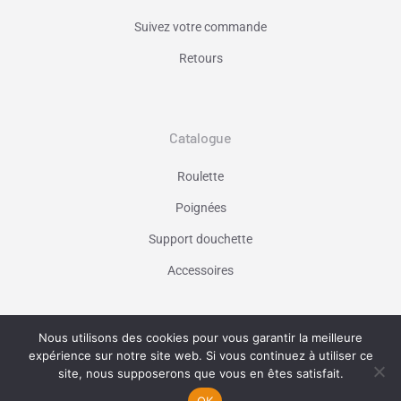
Suivez votre commande
Retours
Catalogue
Roulette
Poignées
Support douchette
Accessoires
Nous utilisons des cookies pour vous garantir la meilleure
Vaniseo - votre agence web à Marseille -
expérience sur notre site web. Si vous continuez à utiliser ce
En savoir plus
site, nous supposerons que vous en êtes satisfait.
OK