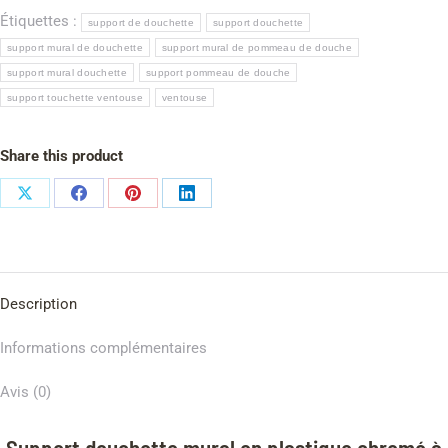
Étiquettes :
support de douchette
support douchette
support mural de douchette
support mural de pommeau de douche
support mural douchette
support pommeau de douche
support touchette ventouse
ventouse
Share this product
Description
Informations complémentaires
Avis (0)
Support douchette mural en plastique chromé à