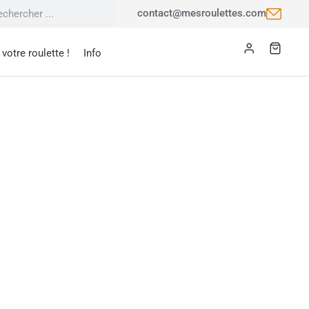
contact@mesroulettes.com
votre roulette !
Info