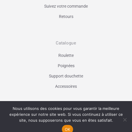
Suivez votre commande
Retours
Catalogue
Roulette
Poignées
Support douchette
Accessoires
Nous utilisons des cookies pour vous garantir la meilleure
Vaniseo - votre agence web à Marseille -
expérience sur notre site web. Si vous continuez à utiliser ce
En savoir plus
site, nous supposerons que vous en êtes satisfait.
OK